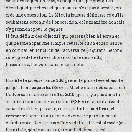
cœur des règles. En gros, à chaque fois que quelqu’un
décrit quelque chose et qu’un autre n’est pas d’accord, on
crée une opposition. Le Mj et la joueuse définisse ce qu’ils
souhaitent obtenir de l’opposition, et la manière dont ils
s’y prennent pour la gagner.
Il faut définir des objectifs qui passent bien à l’écran et
qui ne soient pas une simple réussite ou un échec. Genre
en combat, en fonction de l’adversaire (Figurant, Second
role ou vedette) tu vas choisir si tu le descends,
l’assomme, l’envoie dans le décor etc.
Ensuite la joueuse lance
3d6
, prend le plus élevé et ajoute
jusqu’à trois
capacités
(Sexy et Macho étant des capacités).
L’adversaire lance entre
1 et 3d10
(qu’il n’y a pas dans la
boite) en fonction de son statut (F,SR,V) et ajoute aussi des
capacités s’il en possède, celui qui fait le
meilleur jet
remporte
l’opposition et son adversaire perd un point
d’endurance. Dans le cas d’une vedette, elle est blessée (ou
humiliée, gênée ou autre), sinon l’adversaire est