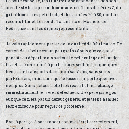
La boite est belle, les
illustrations
abondantes donnent
bien le
style
du jeu, un
hommage
aux films de séries Z, du
grindhouse
très petit budget des années 70 à 80, dont les
récents Planet Terror de Tarantino et Machete de
Rodriguez sont les dignes représentants.
Je vais rapidement parler de la
qualité
de fabrication. Le
carton de la boite est un peu moins épais que ce que je
pensais au départ mais surtout le
pelliculage
de l’un des
livrets a commencé à
partir
après seulement quelques
heures de transports dans mon sac à dos, sans soins
particuliers, mais sans que je fasse n’importe quoi avec
non plus. Sans-détour a été très réactif et m’a
changé
immédiatement
le livret défectueux. J’espère juste pour
eux que ce n’est pas un défaut général et je tiens à saluer
leur efficacité pour régler ce problème.
Bon, à part ça, à part ranger son matériel correctement,
éventuellement y ajouter l’écran, la boite ne sert pas à