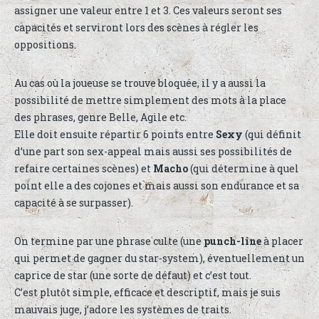
assigner une valeur entre 1 et 3. Ces valeurs seront ses
capacités et serviront lors des scènes à régler les
oppositions.
Au cas où la joueuse se trouve bloquée, il y a aussi la
possibilité de mettre simplement des mots à la place
des phrases, genre Belle, Agile etc.
Elle doit ensuite répartir 6 points entre
Sexy
(qui définit
d’une part son sex-appeal mais aussi ses possibilités de
refaire certaines scènes) et
Macho
(qui détermine à quel
point elle a des cojones et mais aussi son endurance et sa
capacité à se surpasser).
On termine par une phrase culte (une
punch-line
à placer
qui permet de gagner du star-system), éventuellement un
caprice de star (une sorte de défaut) et c’est tout.
C’est plutôt simple, efficace et descriptif, mais je suis
mauvais juge, j’adore les systèmes de traits.