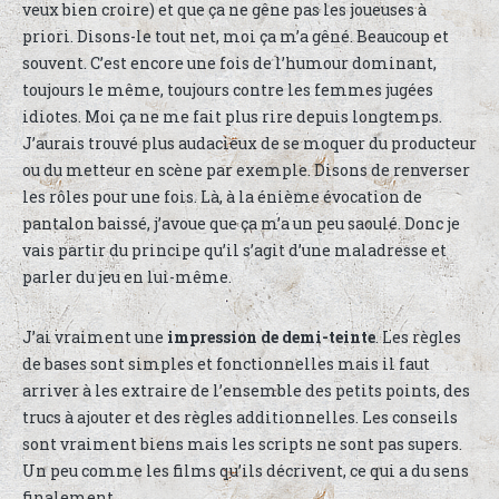
veux bien croire) et que ça ne gêne pas les joueuses à
priori. Disons-le tout net, moi ça m’a gêné. Beaucoup et
souvent. C’est encore une fois de l’humour dominant,
toujours le même, toujours contre les femmes jugées
idiotes. Moi ça ne me fait plus rire depuis longtemps.
J’aurais trouvé plus audacieux de se moquer du producteur
ou du metteur en scène par exemple. Disons de renverser
les rôles pour une fois. Là, à la énième évocation de
pantalon baissé, j’avoue que ça m’a un peu saoulé. Donc je
vais partir du principe qu’il s’agit d’une maladresse et
parler du jeu en lui-même.
J’ai vraiment une
impression de demi-teinte
. Les règles
de bases sont simples et fonctionnelles mais il faut
arriver à les extraire de l’ensemble des petits points, des
trucs à ajouter et des règles additionnelles. Les conseils
sont vraiment biens mais les scripts ne sont pas supers.
Un peu comme les films qu’ils décrivent, ce qui a du sens
finalement.