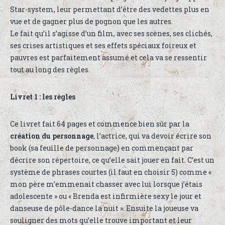
Star-system, leur permettant d’être des vedettes plus en
vue et de gagner plus de pognon que les autres.
Le fait qu’il s’agisse d’un film, avec ses scènes, ses clichés,
ses crises artistiques et ses effets spéciaux foireux et
pauvres est parfaitement assumé et cela va se ressentir
tout au long des règles.
Livret 1 : les règles
Ce livret fait 64 pages et commence bien sûr par la
création du personnage
, l’actrice, qui va devoir écrire son
book (sa feuille de personnage) en commençant par
décrire son répertoire, ce qu’elle sait jouer en fait. C’est un
système de phrases courtes (il faut en choisir 5) comme «
mon père m’emmenait chasser avec lui lorsque j’étais
adolescente » ou « Brenda est infirmière sexy le jour et
danseuse de pôle-dance la nuit ». Ensuite la joueuse va
souligner des mots qu’elle trouve important et leur