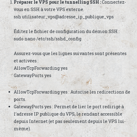
Préparer le VPS pour le tunnelling SSH :
Connectez-
vous en SSH à votre VPS externe.
ssh utilisateur_vps@adresse_ip_publique_vps
Éditez le fichier de configuration du démon SSH :
sudo nano /etc/ssh/sshd_config
Assurez-vous que les lignes suivantes sont présentes
et activées :
AllowTcpForwarding yes
GatewayPorts yes
AllowTcpForwarding yes : Autorise les redirections de
ports.
GatewayPorts yes : Permet de lier le port redirigé à
l’adresse IP publique du VPS, le rendant accessible
depuis Internet (et pas seulement depuis le VPS lui-
même).