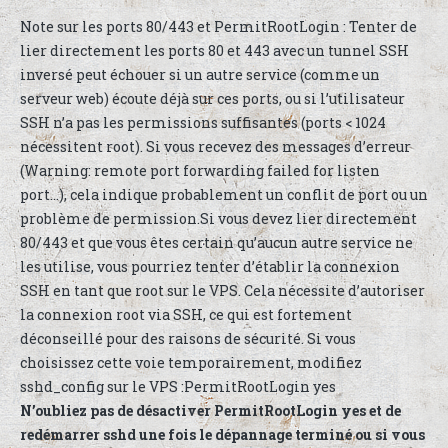
Note sur les ports 80/443 et PermitRootLogin : Tenter de
lier directement les ports 80 et 443 avec un tunnel SSH
inversé peut échouer si un autre service (comme un
serveur web) écoute déjà sur ces ports, ou si l’utilisateur
SSH n’a pas les permissions suffisantes (ports < 1024
nécessitent root). Si vous recevez des messages d’erreur
(Warning: remote port forwarding failed for listen
port…), cela indique probablement un conflit de port ou un
problème de permission.Si vous devez lier directement
80/443 et que vous êtes certain qu’aucun autre service ne
les utilise, vous pourriez tenter d’établir la connexion
SSH en tant que root sur le VPS. Cela nécessite d’autoriser
la connexion root via SSH, ce qui est fortement
déconseillé pour des raisons de sécurité. Si vous
choisissez cette voie temporairement, modifiez
sshd_config sur le VPS :PermitRootLogin yes
N’oubliez pas de désactiver PermitRootLogin yes et de
redémarrer sshd une fois le dépannage terminé ou si vous