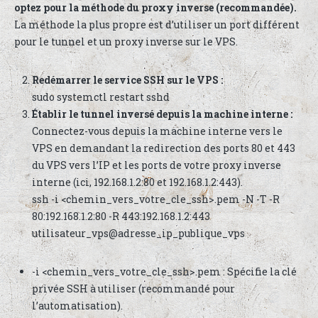
optez pour la méthode du proxy inverse (recommandée).
La méthode la plus propre est d’utiliser un port différent
pour le tunnel et un proxy inverse sur le VPS.
Redémarrer le service SSH sur le VPS :
sudo systemctl restart sshd
Établir le tunnel inversé depuis la machine interne :
Connectez-vous depuis la machine interne vers le
VPS en demandant la redirection des ports 80 et 443
du VPS vers l’IP et les ports de votre proxy inverse
interne (ici, 192.168.1.2:80 et 192.168.1.2:443).
ssh -i <chemin_vers_votre_cle_ssh>.pem -N -T -R
80:192.168.1.2:80 -R 443:192.168.1.2:443
utilisateur_vps@adresse_ip_publique_vps
-i <chemin_vers_votre_cle_ssh>.pem : Spécifie la clé
privée SSH à utiliser (recommandé pour
l’automatisation).