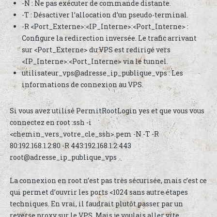
-N : Ne pas exécuter de commande distante.
-T : Désactiver l’allocation d’un pseudo-terminal.
-R <Port_Externe>:<IP_Interne>:<Port_Interne> :
Configure la redirection inversée. Le trafic arrivant
sur <Port_Externe> du VPS est redirigé vers
<IP_Interne>:<Port_Interne> via le tunnel.
utilisateur_vps@adresse_ip_publique_vps : Les
informations de connexion au VPS.
Si vous avez utilisé PermitRootLogin yes et que vous vous
connectez en root :ssh -i
<chemin_vers_votre_cle_ssh>.pem -N -T -R
80:192.168.1.2:80 -R 443:192.168.1.2:443
root@adresse_ip_publique_vps
La connexion en root n’est pas très sécurisée, mais c’est ce
qui permet d’ouvrir les ports <1024 sans autre étapes
techniques. En vrai, il faudrait plutôt passer par un
reverse proxy sur le VPS. Mais je voulais aller vite.