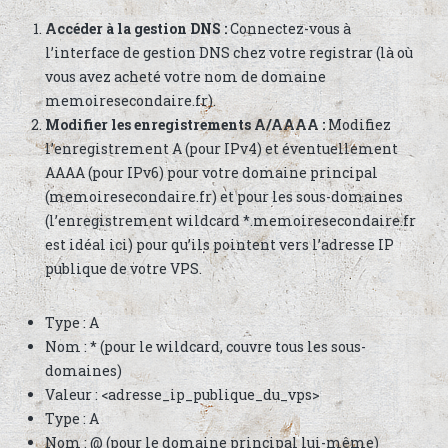
Accéder à la gestion DNS :
Connectez-vous à
l’interface de gestion DNS chez votre registrar (là où
vous avez acheté votre nom de domaine
memoiresecondaire.fr).
Modifier les enregistrements A/AAAA :
Modifiez
l’enregistrement A (pour IPv4) et éventuellement
AAAA (pour IPv6) pour votre domaine principal
(memoiresecondaire.fr) et pour les sous-domaines
(l’enregistrement wildcard *.memoiresecondaire.fr
est idéal ici) pour qu’ils pointent vers l’adresse IP
publique de votre VPS.
Type : A
Nom : * (pour le wildcard, couvre tous les sous-
domaines)
Valeur : <adresse_ip_publique_du_vps>
Type : A
Nom : @ (pour le domaine principal lui-même)