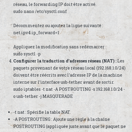
réseau, le forwarding IP doit être activé.
sudo nano /etc/sysctl.conf
Décommentez ou ajoutez la ligne suivante :
net.ipv4.ip_forward=1
Appliquez la modification sans redémarrer :
sudo sysctl -p
Configurer la traduction d’adresses réseau (NAT) :
Les
paquets provenant de votre réseau local (192.168.1.0/24)
doivent être réécrits avec l’adresse IP de la machine
interne sur l’interface usb-tether avant de sortir.
sudo iptables -t nat -A POSTROUTING -s 192.168.1.0/24 -
o usb-tether -j MASQUERADE
-t nat : Spécifie la table NAT.
-A POSTROUTING : Ajoute une règle à la chaîne
POSTROUTING (appliquée juste avant que le paquet ne