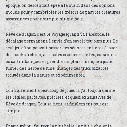
époque, on descendait épée à la main dans des donjons
moisis pour y cambrioler les trésors de pauvres créatures
assassinées pour notre plaisir malsain.
Rêve de dragon c’est le Voyage (grand V), l’absurde, le
décalage permanent, l’envie d’en savoir toujours plus. Le
seul jeu où on pouvait passer des séances entières à jouer
des punks à chien, acrobates cracheurs de feu, cuisiniers
ou saltimbanques et prendre un plaisir dingue à juste
fumer de l’herbe de lune, manger des trucs bizarres
trouvés dans la nature et expérimenter.
Contrairement à beaucoup de joueurs, j’ai toujours aimé
les règles, parfaites, précises, et quasi exhaustives de
Rêve de dragon. Tout se tient, et finalement tout est
simple.
Et aujourd’hui j’ai reçu la plus belle, la plus riche, et la