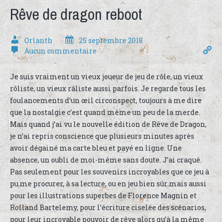
Rêve de dragon reboot
Orlanth
25 septembre 2018
Aucun commentaire
Je suis vraiment un vieux joueur de jeu de rôle, un vieux
rôliste, un vieux râliste aussi parfois. Je regarde tous les
foulancements d’un œil circonspect, toujours à me dire
que la nostalgie c’est quand même un peu de la merde.
Mais quand j’ai vu le nouvelle édition de Rêve de Dragon,
je n’ai repris conscience que plusieurs minutes après
avoir dégainé ma carte bleu et payé en ligne. Une
absence, un oubli de moi-même sans doute. J’ai craqué.
Pas seulement pour les souvenirs incroyables que ce jeu à
pu me procurer, à sa lecture, ou en jeu bien sûr mais aussi
pour les illustrations superbes de Florence Magnin et
Rolland Bartelemy, pour l’écriture ciselée des scénarios,
pour leur incroyable pouvoir de rêve alors qu’à la même