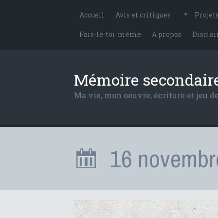
Accueil
Avis et critiques
Projet
Fais-le-toi-même
A propos
Discla
Mémoire secondair
Ma vie, mon oeuvre, écriture et jeu de
16 novembr