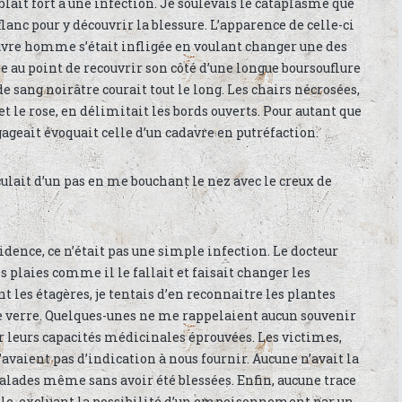
blait fort à une infection. Je soulevais le cataplasme que
flanc pour y découvrir la blessure. L’apparence de celle-ci
pauvre homme s’était infligée en voulant changer une des
ée au point de recouvrir son côté d’une longue boursouflure
t de sang noirâtre courait tout le long. Les chairs nécrosées,
et le rose, en délimitait les bords ouverts. Pour autant que
égageait évoquait celle d’un cadavre en putréfaction.
culait d’un pas en me bouchant le nez avec le creux de
vidence, ce n’était pas une simple infection. Le docteur
es plaies comme il le fallait et faisait changer les
les étagères, je tentais d’en reconnaitre les plantes
e verre. Quelques-unes ne me rappelaient aucun souvenir
r leurs capacités médicinales éprouvées. Les victimes,
’avaient pas d’indication à nous fournir. Aucune n’avait la
lades même sans avoir été blessées. Enfin, aucune trace
ible, excluant la possibilité d’un empoisonnement par un