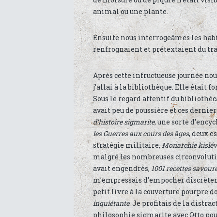
animal ou une plante.
Ensuite nous interrogeâmes les habit
renfrognaient et prétextaient du tra
Après cette infructueuse journée no
j’allai à la bibliothèque. Elle était 
Sous le regard attentif du bibliothéc
avait peu de poussière et ces dernier
d’histoire sigmarite
, une sorte d’ency
les Guerres aux cours des âges
, deux e
stratégie militaire,
Monarchie kislév
malgré les nombreuses circonvoluti
avait engendrés,
1001 recettes savoure
m’empressais d’empocher discrèteme
petit livre à la couverture pourpre d
inquiétante
. Je profitais de la distr
philosophie sigmarite avec Otto po