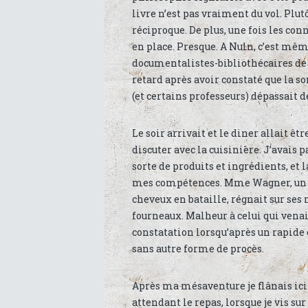
livre n’est pas vraiment du vol. Pl
réciproque. De plus, une fois les con
en place. Presque. A Nuln, c’est même
documentalistes-bibliothécaires de l
retard après avoir constaté que la
(et certains professeurs) dépassait d
Le soir arrivait et le diner allait êt
discuter avec la cuisinière. J’avais
sorte de produits et ingrédients, et
mes compétences. Mme Wagner, un p
cheveux en bataille, régnait sur ses
fourneaux. Malheur à celui qui venait
constatation lorsqu’après un rapide 
sans autre forme de procès.
Après ma mésaventure je flânais ici 
attendant le repas, lorsque je vis su