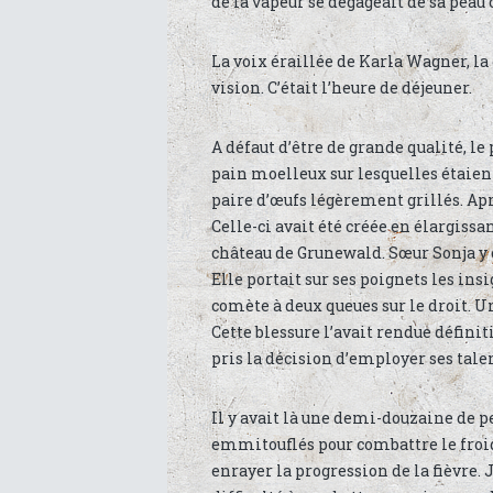
de la vapeur se dégageait de sa peau 
La voix éraillée de Karla Wagner, la 
vision. C’était l’heure de déjeuner.
A défaut d’être de grande qualité, le
pain moelleux sur lesquelles étaie
paire d’œufs légèrement grillés. Apr
Celle-ci avait été créée en élargis
château de Grunewald. Sœur Sonja y o
Elle portait sur ses poignets les ins
comète à deux queues sur le droit. Une
Cette blessure l’avait rendue définit
pris la décision d’employer ses talen
Il y avait là une demi-douzaine de p
emmitouflés pour combattre le froid 
enrayer la progression de la fièvre. J