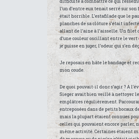
difficulté à combattre ce qui ressem
l’un d’entre eux tenait serré sur son 
était horrible. L’estafilade que le 
planches de sa clôture s’était infect
allant de l’aine à l’aisselle. Un file
d’une couleur oscillant entre le vert 
je puisse en juger, l’odeur qui s’en d
Je reposais en hâte le bandage et re
mon coude.
De quoi pouvait-il donc s’agir ? A l’é
Sieger avait bien veillé à nettoyer l
emplâtres régulièrement. Parcourant 
entreposées dans de petits bocaux d
mais la plupart étaient connues pou
celles qui pouvaient encore parler, n
même activité. Certaines étaient ma
de morsure ou de piqûre n’était vis