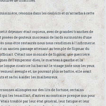
couturée de cicatrices.
cuisinière, résonna dans les couloirs et m’arracha à cette
 petit déjeuner était copieux, avec de grandes tranches de
nt posées de gouteux morceaux de lards surmontés d’une
ès nous être restaurés nous nous rendîmes à l’infirmerie.
sant un ancien passage attenant au temple de Sigmar du
fficiait. C’était une moniale de Sigmar, une guerrière.
ignes de l’empereur-dieu, le marteau à gauche et la
 longue cicatrice lui barrait le visage juste sous les yeux.
ivement aveugle et, ne pouvant plus se battre, elle avait
ts et sa foi à aider les malheureux.
ersonnes allongées sur des lits de fortune, certains
qui les tenaillait, d’autres au contraire presque nus pour
’étais troublé par leur état général, leur fatigue et leur