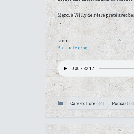
Merci à Willy de s’être prété avec be
Lien :
Bio sur le grog
Café-rôliste
(34)
Podcast
(3