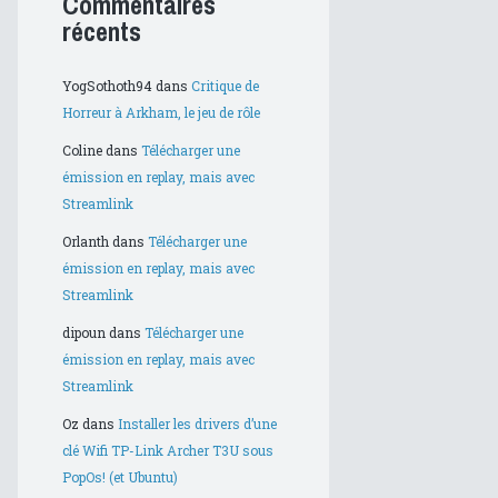
Commentaires
récents
YogSothoth94
dans
Critique de
Horreur à Arkham, le jeu de rôle
Coline
dans
Télécharger une
émission en replay, mais avec
Streamlink
Orlanth
dans
Télécharger une
émission en replay, mais avec
Streamlink
dipoun
dans
Télécharger une
émission en replay, mais avec
Streamlink
Oz
dans
Installer les drivers d’une
clé Wifi TP-Link Archer T3U sous
PopOs! (et Ubuntu)