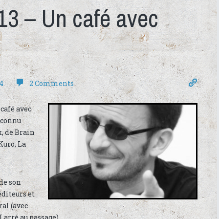
#13 – Un café avec
4
2 Comments
 café avec
reconnu
, de Brain
Kuro, La
.
 de son
éditeurs et
ral (avec
arré au passage).