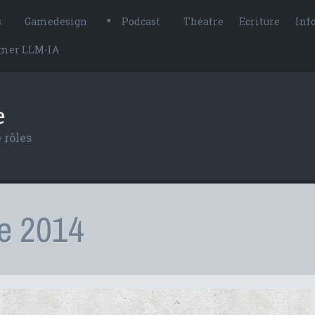
s
Gamedesign
Podcast
Théatre
Ecriture
Inf
imer LLM-IA
e
 rôles
e 2014