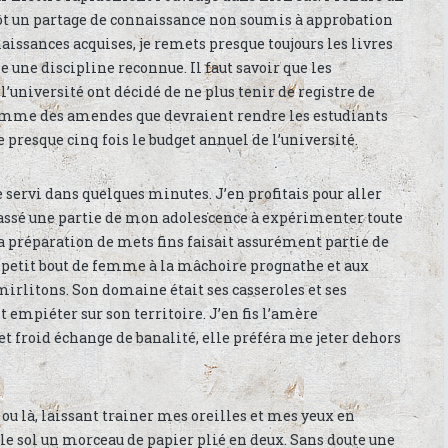
utôt un partage de connaissance non soumis à approbation
naissances acquises, je remets presque toujours les livres
 une discipline reconnue. Il faut savoir que les
’université ont décidé de ne plus tenir de registre de
 somme des amendes que devraient rendre les estudiants
e presque cinq fois le budget annuel de l’université.
re servi dans quelques minutes. J’en profitais pour aller
 passé une partie de mon adolescence à expérimenter toute
 la préparation de mets fins faisait assurément partie de
etit bout de femme à la mâchoire prognathe et aux
 mirlitons. Son domaine était ses casseroles et ses
 empiéter sur son territoire. J’en fis l’amère
et froid échange de banalité, elle préféra me jeter dehors
ou là, laissant trainer mes oreilles et mes yeux en
r le sol un morceau de papier plié en deux. Sans doute une