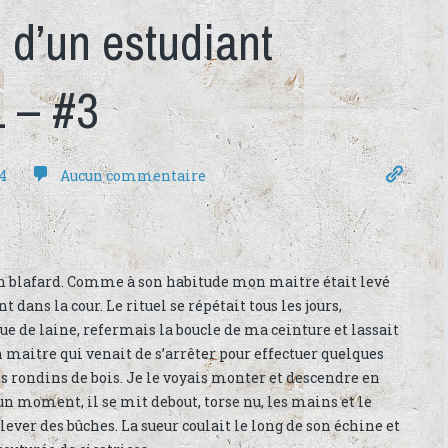
d’un estudiant
1 – #3
4
Aucun commentaire
in blafard. Comme à son habitude mon maitre était levé
ans la cour. Le rituel se répétait tous les jours,
e de laine, refermais la boucle de ma ceinture et lassait
maitre qui venait de s’arrêter pour effectuer quelques
rondins de bois. Je le voyais monter et descendre en
A un moment, il se mit debout, torse nu, les mains et le
ulever des bûches. La sueur coulait le long de son échine et