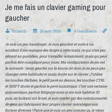
Je me fais un clavier gaming pour
gaucher
Orlanth
26 août 2020
3 Comments
Je suis un peu handicapé. Je suis gaucher et suite à un
accident il me manque des doigts à cette main, ce qui n’est pas
gênant au quotidien, pour travailler notamment, mais qui peut
parfois être compliqué pour jouer. Ma configuration de jeu est
la suivante : main gauche sur la souris (et donc je ne peux pas
changer cette habitude) et main droite sur le clavier. J’utilise
les touches fléchées, le petit pavé au dessus, les touches CTRL
et SHIFT droite et parfois le pavé numérique. C’est une certaine
gymnastique, parfois fatigante mais je me suis habitué. Et
puis, en lurkant sur le net, je suis tombé sur des communautés
de gens qui fabriquent leur propre clavier mécanique aux
formes diverses ! Parce que je suis un peu comme ça, je viens