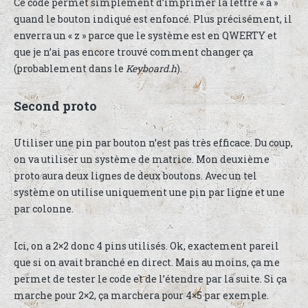
Ce code permet simplement d’imprimer la lettre « a »
quand le bouton indiqué est enfoncé. Plus précisément, il
enverra un « z » parce que le système est en QWERTY et
que je n’ai pas encore trouvé comment changer ça
(probablement dans le
Keyboard.h
).
Second proto
Utiliser une pin par bouton n’est pas très efficace. Du coup,
on va utiliser un système de matrice. Mon deuxième
proto aura deux lignes de deux boutons. Avec un tel
système on utilise uniquement une pin par ligne et une
par colonne.
Ici, on a 2×2 donc 4 pins utilisés. Ok, exactement pareil
que si on avait branché en direct. Mais au moins, ça me
permet de tester le code et de l’étendre par la suite. Si ça
marche pour 2×2, ça marchera pour 4×5 par exemple.