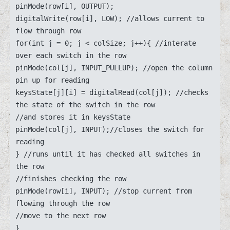
pinMode(row[i], OUTPUT);

digitalWrite(row[i], LOW); //allows current to 
flow through row

for(int j = 0; j < colSize; j++){ //interate 
over each switch in the row

pinMode(col[j], INPUT_PULLUP); //open the column 
pin up for reading

keysState[j][i] = digitalRead(col[j]); //checks 
the state of the switch in the row

//and stores it in keysState

pinMode(col[j], INPUT);//closes the switch for 
reading

} //runs until it has checked all switches in 
the row

//finishes checking the row

pinMode(row[i], INPUT); //stop current from 
flowing through the row

//move to the next row

}
