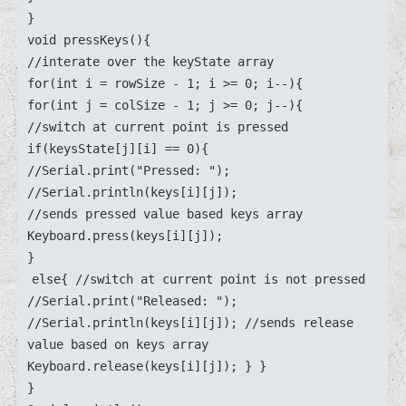
}

void pressKeys(){

//interate over the keyState array

for(int i = rowSize - 1; i >= 0; i--){

for(int j = colSize - 1; j >= 0; j--){

//switch at current point is pressed

if(keysState[j][i] == 0){

//Serial.print("Pressed: ");

//Serial.println(keys[i][j]);

//sends pressed value based keys array

Keyboard.press(keys[i][j]);

else{ //switch at current point is not pressed 
//Serial.print("Released: "); 
//Serial.println(keys[i][j]); //sends release 
value based on keys array 
Keyboard.release(keys[i][j]); } }
}
