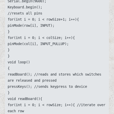
Serial.begin(9600);

Keyboard.begin();

//resets all pins

for(int i = 0; i < rowSize+1; i++){

pinMode(row[i], INPUT);

}

for(int i = 0; i < colSize; i++){

pinMode(col[i], INPUT_PULLUP);

}

}

void loop()

{

readBoard(); //reads and stores which switches 
are released and pressed

pressKeys(); //sends keypress to device

}

void readBoard(){

for(int i = 0; i < rowSize; i++){ //iterate over 
each row
