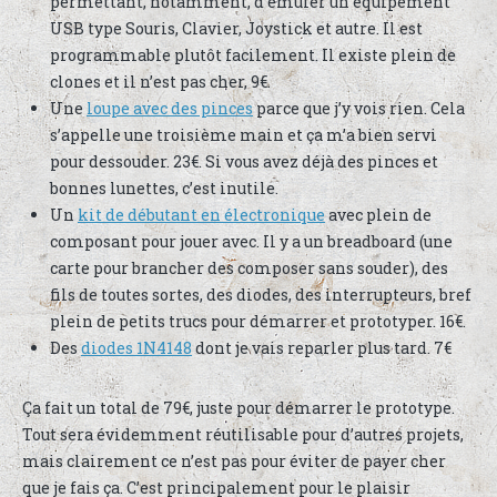
permettant, notamment, d’émuler un équipement
USB type Souris, Clavier, Joystick et autre. Il est
programmable plutôt facilement. Il existe plein de
clones et il n’est pas cher, 9€.
Une
loupe avec des pinces
parce que j’y vois rien. Cela
s’appelle une troisième main et ça m’a bien servi
pour dessouder. 23€. Si vous avez déjà des pinces et
bonnes lunettes, c’est inutile.
Un
kit de débutant en électronique
avec plein de
composant pour jouer avec. Il y a un breadboard (une
carte pour brancher des composer sans souder), des
fils de toutes sortes, des diodes, des interrupteurs, bref
plein de petits trucs pour démarrer et prototyper. 16€.
Des
diodes 1N4148
dont je vais reparler plus tard. 7€
Ça fait un total de 79€, juste pour démarrer le prototype.
Tout sera évidemment réutilisable pour d’autres projets,
mais clairement ce n’est pas pour éviter de payer cher
que je fais ça. C’est principalement pour le plaisir