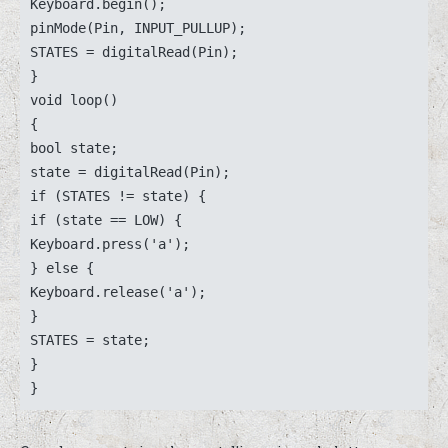
Keyboard.begin();

pinMode(Pin, INPUT_PULLUP); 

STATES = digitalRead(Pin);

}

void loop()

{

bool state;

state = digitalRead(Pin);

if (STATES != state) {

if (state == LOW) {

Keyboard.press('a');

} else {

Keyboard.release('a');

}

STATES = state;

}

}