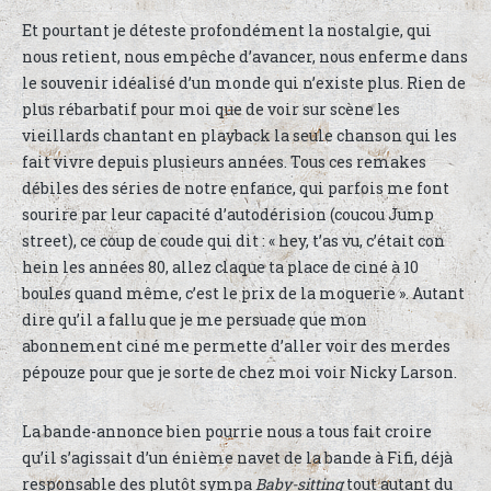
Et pourtant je déteste profondément la nostalgie, qui
nous retient, nous empêche d’avancer, nous enferme dans
le souvenir idéalisé d’un monde qui n’existe plus. Rien de
plus rébarbatif pour moi que de voir sur scène les
vieillards chantant en playback la seule chanson qui les
fait vivre depuis plusieurs années. Tous ces remakes
débiles des séries de notre enfance, qui parfois me font
sourire par leur capacité d’autodérision (coucou Jump
street), ce coup de coude qui dit : « hey, t’as vu, c’était con
hein les années 80, allez claque ta place de ciné à 10
boules quand même, c’est le prix de la moquerie ». Autant
dire qu’il a fallu que je me persuade que mon
abonnement ciné me permette d’aller voir des merdes
pépouze pour que je sorte de chez moi voir Nicky Larson.
La bande-annonce bien pourrie nous a tous fait croire
qu’il s’agissait d’un énième navet de la bande à Fifi, déjà
responsable des plutôt sympa
Baby-sitting
tout autant du