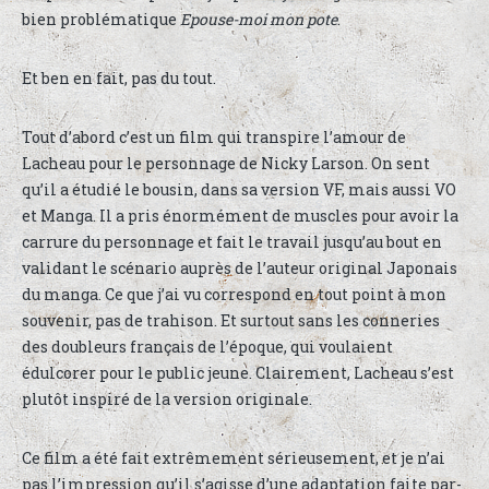
bien problématique
Epouse-moi mon pote
.
Et ben en fait, pas du tout.
Tout d’abord c’est un film qui transpire l’amour de
Lacheau pour le personnage de Nicky Larson. On sent
qu’il a étudié le bousin, dans sa version VF, mais aussi VO
et Manga. Il a pris énormément de muscles pour avoir la
carrure du personnage et fait le travail jusqu’au bout en
validant le scénario auprès de l’auteur original Japonais
du manga. Ce que j’ai vu correspond en tout point à mon
souvenir, pas de trahison. Et surtout sans les conneries
des doubleurs français de l’époque, qui voulaient
édulcorer pour le public jeune. Clairement, Lacheau s’est
plutôt inspiré de la version originale.
Ce film a été fait extrêmement sérieusement, et je n’ai
pas l’impression qu’il s’agisse d’une adaptation faite par-