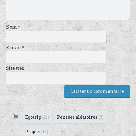
Nom
*
E-mail
*
Site web
Egotrip
(21)
Pensées aléatoires
(3)
Projets
(18)