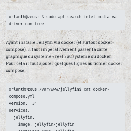
orlanth@zeus:~$ sudo apt search intel-media-va-
driver-non-free
Ayant installé Jellyfin via docker (et surtout docker-
compose), il faut impérativement passer la carte
graphique du système « réel » au système du docker.
Pour cela il faut ajouter quelques lignes au fichier docker
compose.
orlanth@zeus:/var/www/jellyfin$ cat docker-
compose.yml

version: '3'

services:

  jellyfin:

    image: jellyfin/jellyfin
