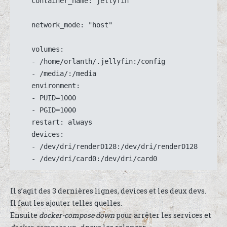
    container_name: jellyfin

    network_mode: "host"

    volumes:

    - /home/orlanth/.jellyfin:/config

    - /media/:/media

    environment:

    - PUID=1000

    - PGID=1000

    restart: always

    devices:

    - /dev/dri/renderD128:/dev/dri/renderD128

    - /dev/dri/card0:/dev/dri/card0
Il s’agit des 3 dernières lignes, devices et les deux devs.
Il faut les ajouter telles quelles.
Ensuite
docker-compose down
pour arrêter les services et