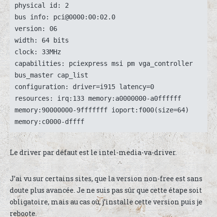
physical id: 2
bus info: pci@0000:00:02.0
version: 06
width: 64 bits
clock: 33MHz
capabilities: pciexpress msi pm vga_controller 
bus_master cap_list
configuration: driver=i915 latency=0
resources: irq:133 memory:a0000000-a0ffffff 
memory:90000000-9fffffff ioport:f000(size=64) 
memory:c0000-dffff
Le driver par défaut est le intel-media-va-driver.
J’ai vu sur certains sites, que la version non-free est sans
doute plus avancée. Je ne suis pas sûr que cette étape soit
obligatoire, mais au cas où, j’installe cette version puis je
reboote.