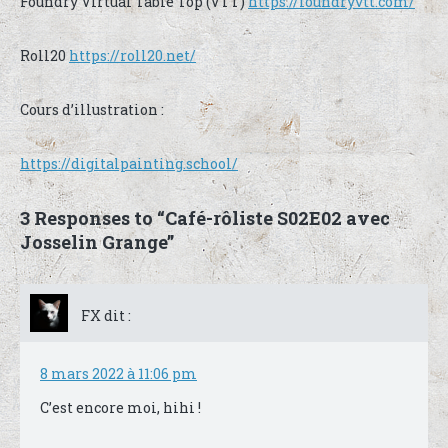
Foundry Virtual Table Top (VTT)
https://foundryvtt.com/
Roll20
https://roll20.net/
Cours d’illustration :
https://digitalpainting.school/
3 Responses to “Café-rôliste S02E02 avec
Josselin Grange”
FX
dit :
8 mars 2022 à 11:06 pm
C’est encore moi, hihi !