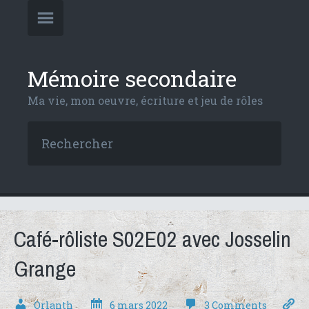
Mémoire secondaire
Ma vie, mon oeuvre, écriture et jeu de rôles
Café-rôliste S02E02 avec Josselin
Grange
Orlanth
6 mars 2022
3 Comments