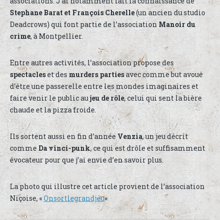
associations. J’ai notamment fait la connaissance de
Stephane Barat et François Cherelle
(un ancien du studio
Deadcrows) qui font partie de l’association
Manoir du
crime
, à Montpellier.
Entre autres activités, l’association propose des
spectacles
et des
murders parties
avec comme but avoué
d’être une passerelle entre les mondes imaginaires et
faire venir le public au
jeu de rôle
, celui qui sent la bière
chaude et la pizza froide.
Ils sortent aussi en fin d’année
Venzia
, un jeu décrit
comme
Da vinci-punk
, ce qui est drôle et suffisamment
évocateur pour que j’ai envie d’en savoir plus.
La photo qui illustre cet article provient de l’association
Niçoise, «
Onsortlegrandjeu
«