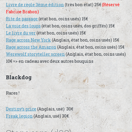
Livre de règle 3ème édition
(très bon état) 25€
(Réservé
Fabrice Brabon)
Rite de passage
(état bon, coins usés) 15€
La voie des loups
(état bon, coins usés, dos griffés) 15€
Le livre du ver
(état bon, coins usés) 15€
Rage across New York
(Anglais, état bon, coins usés) 15€
Rage across the Amazon
(Anglais, état bon, coins usés) 15€
Werewolf storyteller screen
(Anglais, état bon, coins usés)
10€ => en cadeau avec deux autres bouquins
Blackdog
Rares !
Destiny’s price
(Anglais, usé) 30€
Freak legion
(Anglais, usé) 30€