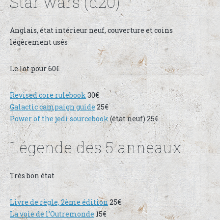
Star wars (d20)
Anglais, état intérieur neuf, couverture et coins
légèrement usés
Le lot pour 60€
Revised core rulebook
30€
Galactic campaign guide
25€
Power of the jedi sourcebook
(état neuf) 25€
Légende des 5 anneaux
Très bon état
Livre de règle, 2ème édition
25€
La voie de l’Outremonde
15€