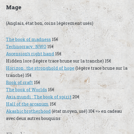
Mage
(Anglais, état bon, coins légèrement usés)
The book of madness
15€
Technocracy : NWO
15€
Ascension’s right hand
15€
Hidden lore (légère trace brune sur la tranche) 15€
Horizon : the stronghold of hope
(légère trace brune sur la
tranche) 15€
Book of craft
15€
The book of Worlds
15€
Axis mundi : The book of spirit
20€
Hall of the arcanum
15€
Akashic brotherhood
(état moyen, usé) 10€ => en cadeau
avec deux autres bouquins