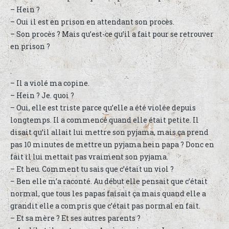
– Hein ?
– Oui il est en prison en attendant son procès.
– Son procès ? Mais qu’est-ce qu’il a fait pour se retrouver
en prison ?
.
.
– Il a violé ma copine.
– Hein ? Je. quoi ?
– Oui, elle est triste parce qu’elle a été violée depuis
longtemps. Il a commencé quand elle était petite. Il
disait qu’il allait lui mettre son pyjama, mais ça prend
pas 10 minutes de mettre un pyjama hein papa ? Donc en
fait il lui mettait pas vraiment son pyjama.
– Et heu. Comment tu sais que c’était un viol ?
– Ben elle m’a raconté. Au début elle pensait que c’était
normal, que tous les papas faisait ça mais quand elle a
grandit elle a compris que c’était pas normal en fait.
– Et sa mère ? Et ses autres parents ?