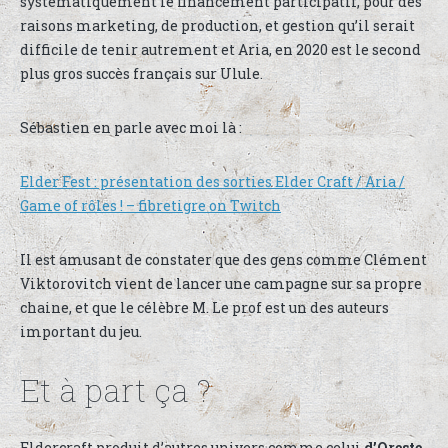
systématiquement le financement participatif, pour des
raisons marketing, de production, et gestion qu’il serait
difficile de tenir autrement et Aria, en 2020 est le second
plus gros succès français sur Ulule.
Sébastien en parle avec moi là :
Elder Fest : présentation des sorties Elder Craft / Aria /
Game of rôles ! – fibretigre on Twitch
Il est amusant de constater que des gens comme Clément
Viktorovitch vient de lancer une campagne sur sa propre
chaine, et que le célèbre M. Le prof est un des auteurs
important du jeu.
Et à part ça ?
Eldercraft produit d’autres univers comme celui
d’Oreste
,