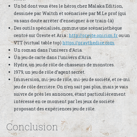
Un bd dont vous êtes le héros chez Malaka Edition,
dessinée par Waltch et scénarisée par M.Le prof (qui
va sans doute arrêter d’enseigner à ce train-là)
Des outils spécialisés, comme une scénariothèque
centré sur Oreste et Aria :
http://oreste.onirim.fr
ou un
VTT (virtual table top)
https://praythedice.com
Un roman dans l’univers d’Aria.
Un jeu de carte dans l’univers d’Aria.
Hydre, un jeu de rôle de chasseurs de monstres.
1979, un jeu de rôle d’agent secret.
Immersion, mi-jeu de rôle, mi-jeu de société, et re-mi
jeu de rôle derrière. On n’en sait pas plus, mais je vais
suivre de près les annonces, étant particulièrement
intéressé en ce moment par les jeux de société
proposant des expériences jeu de rôle.
Conclusion