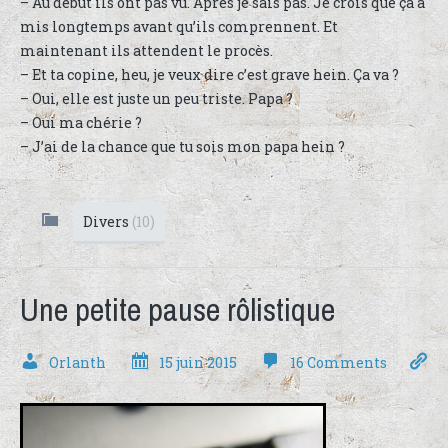
– Au début ils ont pas vu. Après je sais pas. Je crois que ça a
mis longtemps avant qu’ils comprennent. Et
maintenant ils attendent le procès.
– Et ta copine, heu, je veux dire c’est grave hein. Ça va ?
– Oui, elle est juste un peu triste. Papa ?
– Oui ma chérie ?
– J’ai de la chance que tu sois mon papa hein ?
Divers
(10)
Une petite pause rôlistique
Orlanth
15 juin 2015
16 Comments