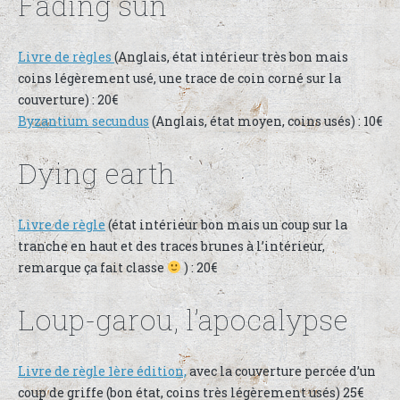
Fading sun
Livre de règles
(Anglais, état intérieur très bon mais
coins légèrement usé, une trace de coin corné sur la
couverture) : 20€
Byzantium secundus
(Anglais, état moyen, coins usés) : 10€
Dying earth
Livre de règle
(état intérieur bon mais un coup sur la
tranche en haut et des traces brunes à l’intérieur,
remarque ça fait classe
) : 20€
Loup-garou, l’apocalypse
Livre de règle 1ère édition,
avec la couverture percée d’un
coup de griffe (bon état, coins très légèrement usés) 25€